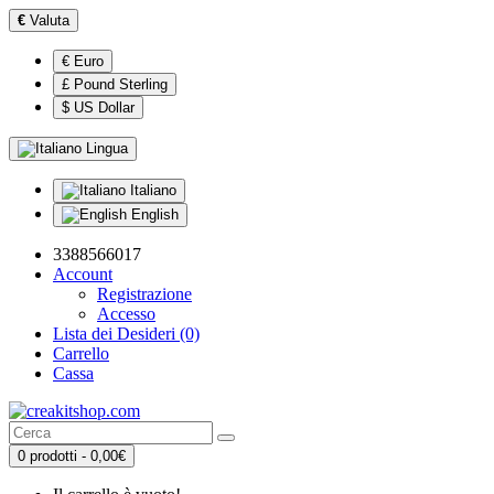
€
Valuta
€ Euro
£ Pound Sterling
$ US Dollar
Lingua
Italiano
English
3388566017
Account
Registrazione
Accesso
Lista dei Desideri (0)
Carrello
Cassa
0 prodotti - 0,00€