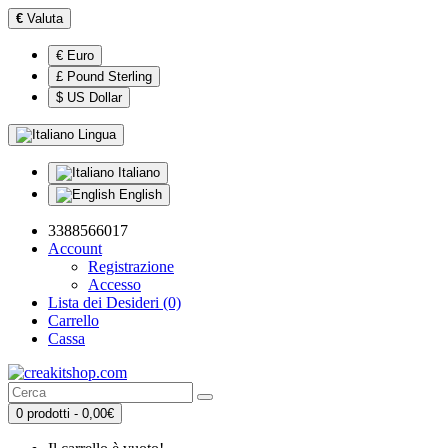
€
Valuta
€ Euro
£ Pound Sterling
$ US Dollar
Lingua
Italiano
English
3388566017
Account
Registrazione
Accesso
Lista dei Desideri (0)
Carrello
Cassa
0 prodotti - 0,00€