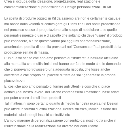
Crea si occupa della ideazione, progettazione, realizzazione e
commercializzazione di prodotti/idee di Design personalizzabili, in Kit.
La scelta di produrre oggetti in Kit da assemblare non è certamente casuale
ma nasce dalla volontà di coinvolgere gli Utenti finali dei nostri prodotti/idee
nel processo stesso di progettazione, allo scopo di soddisfare tutte quelle
personali esigenze d’uso e d’aspetto che soltanto chi deve "usare" il prodotto
può conoscere, a tutto questo vanno poi aggiunti spersonalizzazione,
anonimato e perdita di identità provocati nei “Consumatori” dai prodotti della
produzione seriale di massa.
E' in questo senso che abbiamo pensato di “sfruttare” la naturale attitudine
alla manualità che moltissimi di noi hanno per fare in modo che le domande
che ci ponevamo trovassero una adeguata risposta, che fosse anche
divertente e che proprio dal piacere di “fare da soli” generasse la propria
piacevolezza.
E’ così che abbiamo pensato di fornire agli Utenti (è così che ci piace
definirli) del nostro lavoro, dei Kit che contenessero i mattoncini base adatti
per poter creare da soli i loro prodotti.
Tali mattoncini sono pertanto quanto di meglio la nostra ricerca nel Design
può offrire in termini di ottimizzazione, ricerca stilistica, individuazione dei
materiali, studio degli incastri costruttivi etc.
L’ampio margine di personalizzazione consentito dai nostri Kit fa sì che il
risultato finale della realizzazione sia diverso per ogni Utente.