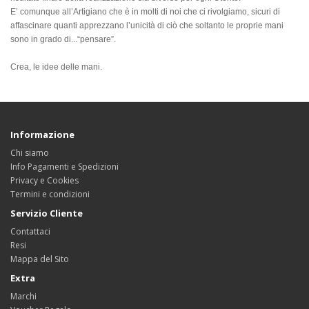
E’ comunque all’Artigiano che è in molti di noi che ci rivolgiamo, sicuri di
affascinare quanti apprezzano l’unicità di ciò che soltanto le proprie mani
sono in grado di...“pensare”.
Crea, le idee delle mani.
Informazione
Chi siamo
Info Pagamenti e Spedizioni
Privacy e Cookies
Termini e condizioni
Servizio Cliente
Contattaci
Resi
Mappa del Sito
Extra
Marchi