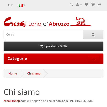
€
0 prodotti - 0,00€
Categorie
Home
Chi siamo
Chi siamo
creakitshop
.com
è il negozio on line di
eon s.a.s P.I. 01638370682