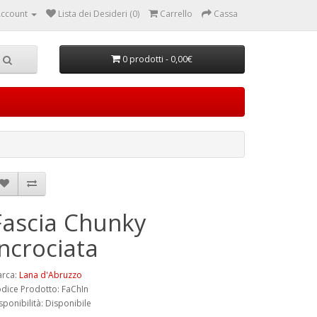
ccount
Lista dei Desideri (0)
Carrello
Cassa
0 prodotti - 0,00€
Fascia Chunky
Incrociata
rca:
Lana d'Abruzzo
dice Prodotto: FaChIn
sponibilità: Disponibile