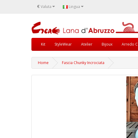
€
Valuta
Lingua
Kit
StyleWear
Atelier
Bijoux
Arredo C
Home
Fascia Chunky Incrociata