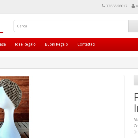
3388566017
A
asa
Idee Regalo
Buoni Regalo
Contattaci
Ma
Co
Di