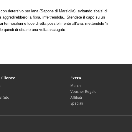
o con detersivo per lana (Sapone di Marsiglia), evitando sbalzi di
 aggredirebbero la fibra, infeltrendola.. Stendete il capo su un
 termosifoni e luce diretta possibilmente all'aria, mettendolo “in
do quindi di stirarlo una volta asciugato.
 Cliente
Extra
i
Marchi
Voucher Regalo
l Sito
Affiliati
Speciali