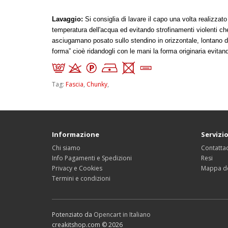
Lavaggio:
Si consiglia di lavare il capo una volta realizzat
temperatura dell'acqua ed evitando strofinamenti violenti che
asciugamano posato sullo stendino in orizzontale, lontano dai
forma” cioè ridandogli con le mani la forma originaria evitan
Tag:
Fascia
,
Chunky
,
Informazione
Servizio
Chi siamo
Contattac
Info Pagamenti e Spedizioni
Resi
Privacy e Cookies
Mappa de
Termini e condizioni
Potenziato da
Opencart in Italiano
creakitshop.com © 2026