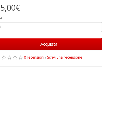
5,00€
à
Acquista
0 recensioni
/
Scrivi una recensione