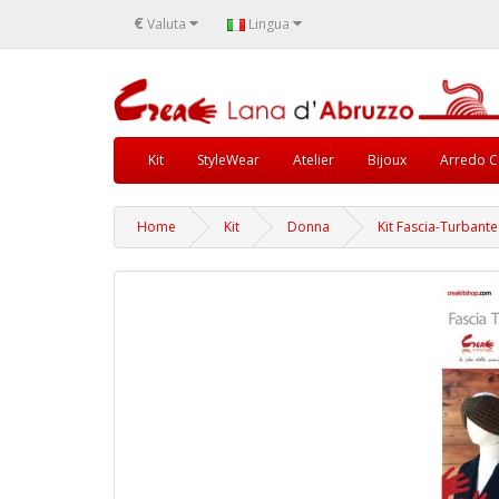
€
Valuta
Lingua
Kit
StyleWear
Atelier
Bijoux
Arredo C
Home
Kit
Donna
Kit Fascia-Turbant