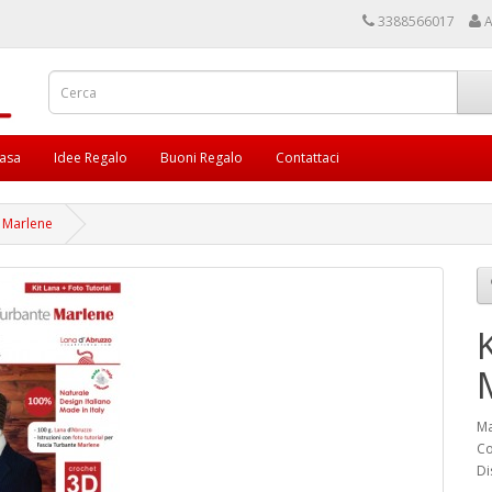
3388566017
A
asa
Idee Regalo
Buoni Regalo
Contattaci
e Marlene
Ma
Co
Di