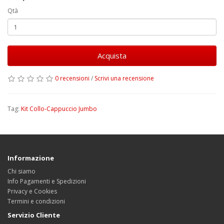
Qtà
Acquista
0 recensioni
/
Scrivi una recensione
Tag:
Kit Collo-Cappuccio Jumbo
Informazione
Chi siamo
Info Pagamenti e Spedizioni
Privacy e Cookies
Termini e condizioni
Servizio Cliente