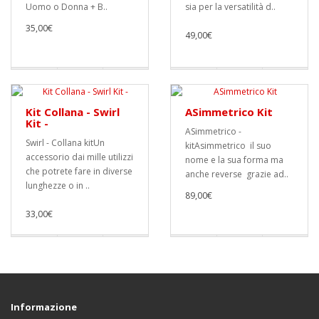
Uomo o Donna + B..
sia per la versatilità d..
35,00€
49,00€
Kit Collana - Swirl
ASimmetrico Kit
Kit -
ASimmetrico -
Swirl - Collana kitUn
kitAsimmetrico il suo
accessorio dai mille utilizzi
nome e la sua forma ma
che potrete fare in diverse
anche reverse grazie ad..
lunghezze o in ..
89,00€
33,00€
Informazione