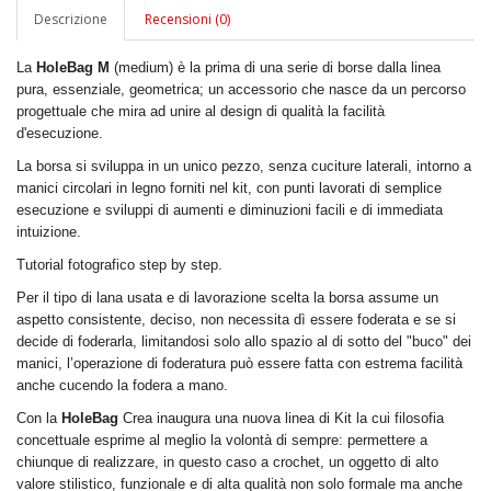
Descrizione
Recensioni (0)
La
HoleBag M
(medium) è la prima di una serie di borse dalla linea
pura, essenziale, geometrica; un accessorio che nasce da un percorso
progettuale che mira ad unire al design di qualità la facilità
d'esecuzione.
La borsa si sviluppa in un unico pezzo, senza cuciture laterali, intorno a
manici circolari in legno forniti nel kit, con punti lavorati di semplice
esecuzione e sviluppi di aumenti e diminuzioni facili e di immediata
intuizione.
Tutorial fotografico step by step.
Per il tipo di lana usata e di lavorazione scelta la borsa assume un
aspetto consistente, deciso, non necessita dì essere foderata e se si
decide di foderarla, limitandosi solo allo spazio al di sotto del "buco" dei
manici, l’operazione di foderatura può essere fatta con estrema facilità
anche cucendo la fodera a mano.
Con la
HoleBag
Crea inaugura una nuova linea di Kit la cui filosofia
concettuale esprime al meglio la volontà di sempre: permettere a
chiunque di realizzare, in questo caso a crochet, un oggetto di alto
valore stilistico, funzionale e di alta qualità non solo formale ma anche