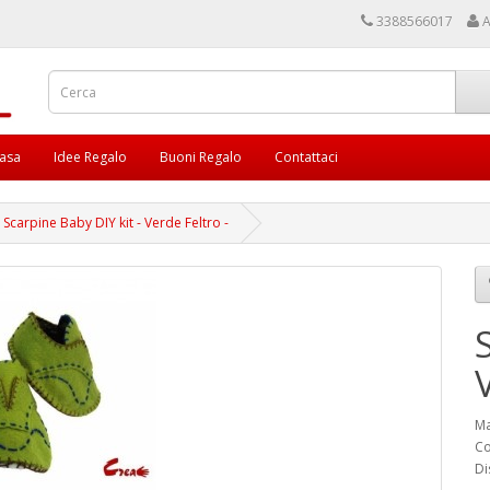
3388566017
A
asa
Idee Regalo
Buoni Regalo
Contattaci
Scarpine Baby DIY kit - Verde Feltro -
Ma
Co
Di