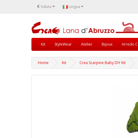
€
Valuta
Lingua
Kit
StyleWear
Atelier
Bijoux
Arredo C
Home
Kit
Crea Scarpine Baby DIY Kit