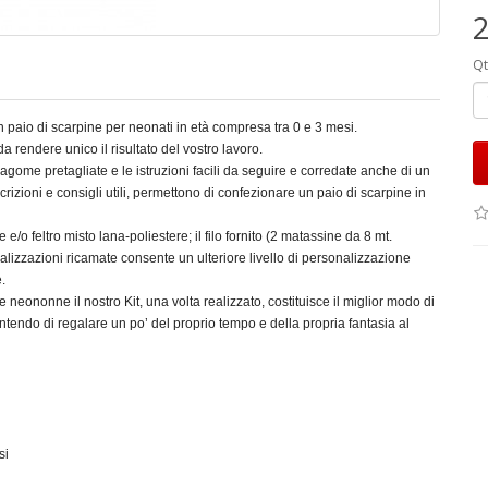
2
Qt
n paio di scarpine per neonati in età compresa tra 0 e 3 mesi.
rendere unico il risultato del vostro lavoro.
gome pretagliate e le istruzioni facili da seguire e corredate anche di un
crizioni e consigli utili, permettono di confezionare un paio di scarpine in
e e/o feltro misto lana-poliestere; il filo fornito (2 matassine da 8 mt.
izzazioni ricamate consente un ulteriore livello di personalizzazione
.
neononne il nostro Kit, una volta realizzato, costituisce il miglior modo di
ntendo di regalare un po’ del proprio tempo e della propria fantasia al
si