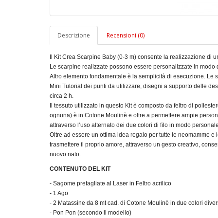
Descrizione
Recensioni (0)
Il Kit Crea Scarpine Baby (0-3 m) consente la realizzazione di u
Le scarpine realizzate possono essere personalizzate in modo da 
Altro elemento fondamentale è la semplicità di esecuzione. Le sa
Mini Tutorial dei punti da utilizzare, disegni a supporto delle des
circa 2 h.
Il tessuto utilizzato in questo Kit è composto da feltro di poliester
ognuna) è in Cotone Moulinè e oltre a permettere ampie personal
attraverso l’uso alternato dei due colori di filo in modo personale
Oltre ad essere un ottima idea regalo per tutte le neomamme e le 
trasmettere il proprio amore, attraverso un gesto creativo, conse
nuovo nato.
CONTENUTO DEL KIT
- Sagome pretagliate al Laser in Feltro acrilico
- 1 Ago
- 2 Matassine da 8 mt cad. di Cotone Moulinè in due colori diver
- Pon Pon (secondo il modello)