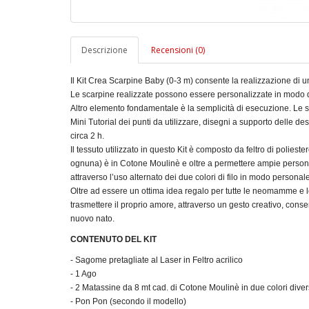
Descrizione
Recensioni (0)
Il Kit Crea Scarpine Baby (0-3 m) consente la realizzazione di u
Le scarpine realizzate possono essere personalizzate in modo da 
Altro elemento fondamentale è la semplicità di esecuzione. Le sa
Mini Tutorial dei punti da utilizzare, disegni a supporto delle des
circa 2 h.
Il tessuto utilizzato in questo Kit è composto da feltro di poliester
ognuna) è in Cotone Moulinè e oltre a permettere ampie personal
attraverso l’uso alternato dei due colori di filo in modo personale
Oltre ad essere un ottima idea regalo per tutte le neomamme e le 
trasmettere il proprio amore, attraverso un gesto creativo, conse
nuovo nato.
CONTENUTO DEL KIT
- Sagome pretagliate al Laser in Feltro acrilico
- 1 Ago
- 2 Matassine da 8 mt cad. di Cotone Moulinè in due colori diver
- Pon Pon (secondo il modello)