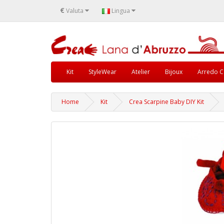
€
Valuta
Lingua
Kit
StyleWear
Atelier
Bijoux
Arredo C
Home
Kit
Crea Scarpine Baby DIY Kit