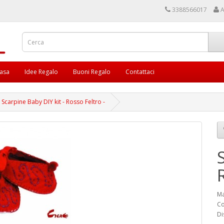
3388566017
A
asa
Idee Regalo
Buoni Regalo
Contattaci
Scarpine Baby DIY kit - Rosso Feltro -
Ma
Co
Di