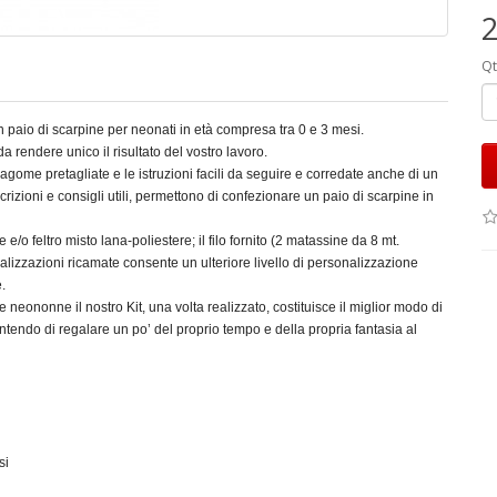
2
Qt
n paio di scarpine per neonati in età compresa tra 0 e 3 mesi.
rendere unico il risultato del vostro lavoro.
gome pretagliate e le istruzioni facili da seguire e corredate anche di un
crizioni e consigli utili, permettono di confezionare un paio di scarpine in
e e/o feltro misto lana-poliestere; il filo fornito (2 matassine da 8 mt.
izzazioni ricamate consente un ulteriore livello di personalizzazione
.
neononne il nostro Kit, una volta realizzato, costituisce il miglior modo di
ntendo di regalare un po’ del proprio tempo e della propria fantasia al
si