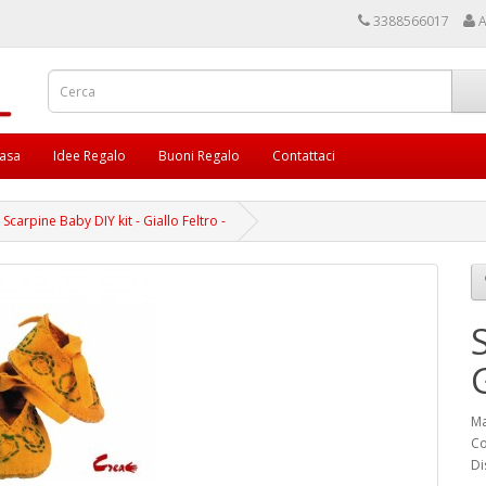
3388566017
A
asa
Idee Regalo
Buoni Regalo
Contattaci
Scarpine Baby DIY kit - Giallo Feltro -
G
Ma
Co
Di