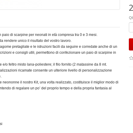
2
Qt
n paio di scarpine per neonati in età compresa tra 0 e 3 mesi.
rendere unico il risultato del vostro lavoro.
gome pretagliate e le istruzioni facili da seguire e corredate anche di un
crizioni e consigli utili, permettono di confezionare un paio di scarpine in
e e/o feltro misto lana-poliestere; il filo fornito (2 matassine da 8 mt.
izzazioni ricamate consente un ulteriore livello di personalizzazione
.
neononne il nostro Kit, una volta realizzato, costituisce il miglior modo di
ntendo di regalare un po’ del proprio tempo e della propria fantasia al
si