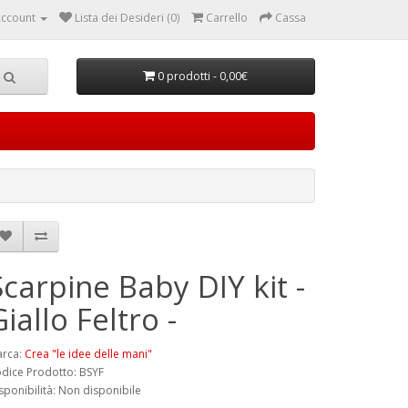
ccount
Lista dei Desideri (0)
Carrello
Cassa
0 prodotti - 0,00€
Scarpine Baby DIY kit -
iallo Feltro -
rca:
Crea "le idee delle mani"
dice Prodotto: BSYF
sponibilità: Non disponibile