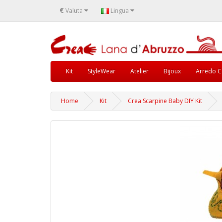
€
Valuta
Lingua
Kit
StyleWear
Atelier
Bijoux
Arredo C
Home
Kit
Crea Scarpine Baby DIY Kit