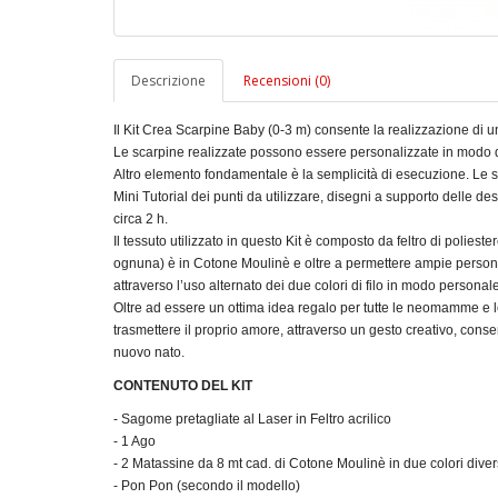
Descrizione
Recensioni (0)
Il Kit Crea Scarpine Baby (0-3 m) consente la realizzazione di u
Le scarpine realizzate possono essere personalizzate in modo da 
Altro elemento fondamentale è la semplicità di esecuzione. Le sa
Mini Tutorial dei punti da utilizzare, disegni a supporto delle des
circa 2 h.
Il tessuto utilizzato in questo Kit è composto da feltro di poliester
ognuna) è in Cotone Moulinè e oltre a permettere ampie personal
attraverso l’uso alternato dei due colori di filo in modo personale
Oltre ad essere un ottima idea regalo per tutte le neomamme e le 
trasmettere il proprio amore, attraverso un gesto creativo, conse
nuovo nato.
CONTENUTO DEL KIT
- Sagome pretagliate al Laser in Feltro acrilico
- 1 Ago
- 2 Matassine da 8 mt cad. di Cotone Moulinè in due colori diver
- Pon Pon (secondo il modello)