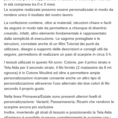
in età compresa tra 0 e 3 mesi.
Le scarpine realizzate possono essere personalizzate in modo da
rendere unico il risultato del vostro lavoro.
La confezione contiene, oltre ai materiali, istruzioni chiare e facili
da seguire in modo tale da permettere a chiunque di divertirsi
creando, infatti, altro elemento fondamentale è rappresentato
dalla semplicità di esecuzione. Le sagome pretagliate e le
istruzioni, corredate anche di un Mini Tutorial dei punti da
utilizzare, disegni a supporto delle descrizioni e consigli utili da
seguire, permettono di realizzare un paio di scarpine in circa 3 h.
I tessuti utilizzati in questo Kit sono: Cotone, per il primo strato e
Tela Aida per il secondo strato; il filo fornito (2 matassine da 8 mt.
ognuna) è in Cotone Moulinè ed oltre a permettere ampie
personalizzazioni ricamate consente anche un altro tipo di
personalizzazione attraverso l’uso alternato dei due colori di filo
secondo il proprio gusto.
Nella linea Primavera/Estate sono presenti ulteriori livelli di
personalizzazione: Varianti; Passamaneria; Ricami che rendono le
scarpine ancora più esclusive.
Inoltre, invertendo gli strati di tessuto e posizionando la Tela Aida
all’esterno è possibile ricamare completamente le scarpine con i