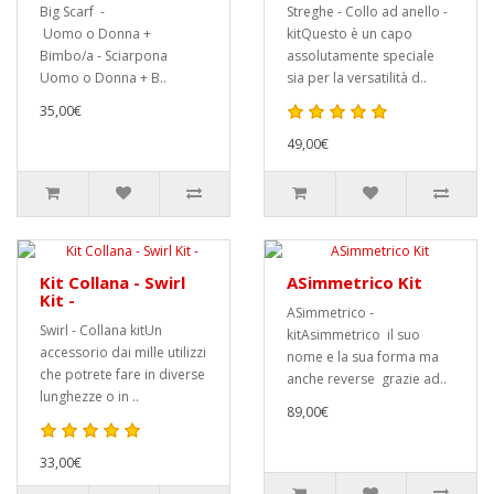
Big Scarf -
Streghe - Collo ad anello -
Uomo o Donna +
kitQuesto è un capo
Bimbo/a - Sciarpona
assolutamente speciale
Uomo o Donna + B..
sia per la versatilità d..
35,00€
49,00€
Kit Collana - Swirl
ASimmetrico Kit
Kit -
ASimmetrico -
Swirl - Collana kitUn
kitAsimmetrico il suo
accessorio dai mille utilizzi
nome e la sua forma ma
che potrete fare in diverse
anche reverse grazie ad..
lunghezze o in ..
89,00€
33,00€