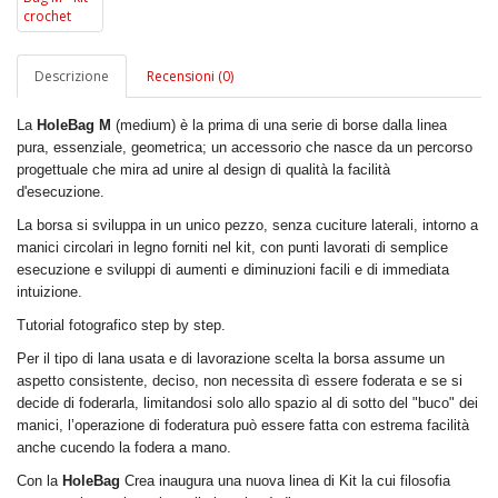
Descrizione
Recensioni (0)
La
HoleBag M
(medium) è la prima di una serie di borse dalla linea
pura, essenziale, geometrica; un accessorio che nasce da un percorso
progettuale che mira ad unire al design di qualità la facilità
d'esecuzione.
La borsa si sviluppa in un unico pezzo, senza cuciture laterali, intorno a
manici circolari in legno forniti nel kit, con punti lavorati di semplice
esecuzione e sviluppi di aumenti e diminuzioni facili e di immediata
intuizione.
Tutorial fotografico step by step.
Per il tipo di lana usata e di lavorazione scelta la borsa assume un
aspetto consistente, deciso, non necessita dì essere foderata e se si
decide di foderarla, limitandosi solo allo spazio al di sotto del "buco" dei
manici, l’operazione di foderatura può essere fatta con estrema facilità
anche cucendo la fodera a mano.
Con la
HoleBag
Crea inaugura una nuova linea di Kit la cui filosofia