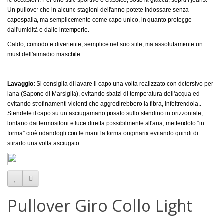
le occasioni. Per uno stile sportivo o classico, sotto la giacca, sopra i jeans.
Un pullover che in alcune stagioni dell'anno potete indossare senza
capospalla, ma semplicemente come capo unico, in quanto protegge
dall'umidità e dalle intemperie.
Caldo, comodo e divertente, semplice nel suo stile, ma assolutamente un
must dell'armadio maschile.
Lavaggio:
Si consiglia di lavare il capo una volta realizzato con detersivo per
lana (Sapone di Marsiglia), evitando sbalzi di temperatura dell'acqua ed
evitando strofinamenti violenti che aggredirebbero la fibra, infeltrendola..
Stendete il capo su un asciugamano posato sullo stendino in orizzontale,
lontano dai termosifoni e luce diretta possibilmente all'aria, mettendolo “in
forma” cioè ridandogli con le mani la forma originaria evitando quindi di
stirarlo una volta asciugato.
Pullover Giro Collo Light