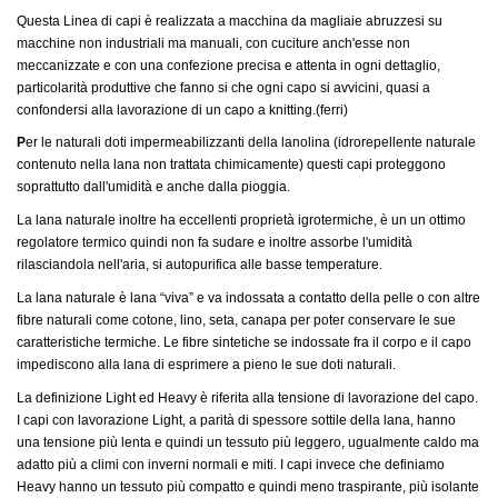
Questa Linea di capi è realizzata a macchina da magliaie abruzzesi su
macchine non industriali ma manuali, con cuciture anch'esse non
meccanizzate e con una confezione precisa e attenta in ogni dettaglio,
particolarità produttive che fanno si che ogni capo si avvicini, quasi a
confondersi alla lavorazione di un capo a knitting.(ferri)
P
er le naturali doti impermeabilizzanti della lanolina (idrorepellente naturale
contenuto nella lana non trattata chimicamente) questi capi proteggono
soprattutto dall'umidità e anche dalla pioggia.
La lana naturale inoltre ha eccellenti proprietà igrotermiche, è un un ottimo
regolatore termico quindi non fa sudare e inoltre assorbe l'umidità
rilasciandola nell'aria, si autopurifica alle basse temperature.
La lana naturale è lana “viva” e va indossata a contatto della pelle o con altre
fibre naturali come cotone, lino, seta, canapa per poter conservare le sue
caratteristiche termiche. Le fibre sintetiche se indossate fra il corpo e il capo
impediscono alla lana di esprimere a pieno le sue doti naturali.
La definizione Light ed Heavy è riferita alla tensione di lavorazione del capo.
I capi con lavorazione Light, a parità di spessore sottile della lana, hanno
una tensione più lenta e quindi un tessuto più leggero, ugualmente caldo ma
adatto più a climi con inverni normali e miti. I capi invece che definiamo
Heavy hanno un tessuto più compatto e quindi meno traspirante, più isolante