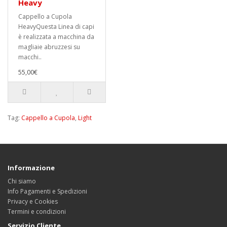
Heavy
Cappello a Cupola
HeavyQuesta Linea di capi
è realizzata a macchina da
magliaie abruzzesi su
macchi..
55,00€
Tag:
Cappello a Cupola
,
Light
Informazione
Chi siamo
Info Pagamenti e Spedizioni
Privacy e Cookies
Termini e condizioni
Servizio Cliente