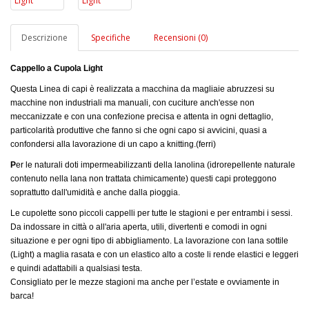
Descrizione
Specifiche
Recensioni (0)
Cappello a Cupola Light
Questa Linea di capi è realizzata a macchina da magliaie abruzzesi su
macchine non industriali ma manuali, con cuciture anch'esse non
meccanizzate e con una confezione precisa e attenta in ogni dettaglio,
particolarità produttive che fanno si che ogni capo si avvicini, quasi a
confondersi alla lavorazione di un capo a knitting.(ferri)
P
er le naturali doti impermeabilizzanti della lanolina (idrorepellente naturale
contenuto nella lana non trattata chimicamente) questi capi proteggono
soprattutto dall'umidità e anche dalla pioggia.
Le cupolette sono piccoli cappelli per tutte le stagioni e per entrambi i sessi.
Da indossare in città o all'aria aperta, utili, divertenti e comodi in ogni
situazione e per ogni tipo di abbigliamento. La lavorazione con lana sottile
(Light) a maglia rasata e con un elastico alto a coste li rende elastici e leggeri
e quindi adattabili a qualsiasi testa.
Consigliato per le mezze stagioni ma anche per l’estate e ovviamente in
barca!