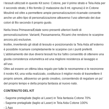
I tessuti utilizzati in questo Kit sono: Cotone, per il primo strato e Tela Aida per
il secondo strato; il filo fornito (2 matassine da 8 mt. ognuna) è in Cotone
Moulinè ed oltre a permettere ampie personalizzazioni ricamate consente
anche un altro tipo di personalizzazione attraverso l’uso alternato dei due
colori di filo secondo il proprio gusto.
Nella linea Primavera/Estate sono presenti ulteriori livelli di
personalizzazione: Varianti; Passamaneria; Ricami che rendono le scarpine
ancora più esclusive.
Inoltre, invertendo gli strati di tessuto e posizionando la Tela Aida all’esterno
è possibile ricamare completamente le scarpine con i punti preferiti.
L’abbinamento dei due diversi tessuti ha tra l'altro consentito di ottenere una
giusta consistenza volumetrica ed una migliore resistenza al lavaggio e
all’uso.
Oltre ad essere un ottima idea regalo per tutte le neomamme e le neononne
il nostro Kit, una volta realizzato, costituisce il miglior modo di trasmettere il
proprio amore, attraverso un gesto creativo, consentendo di regalare un po’
del proprio tempo e della propria fantasia al nuovo nato.
CONTENUTO DEL KIT
- Sagome pretagliate (taglio al Laser) in Tela fantasia Cotone 70%
- Sagome pretagliate (taglio al Laser) in Tela Aida Cotone 100%
- 1 Ago