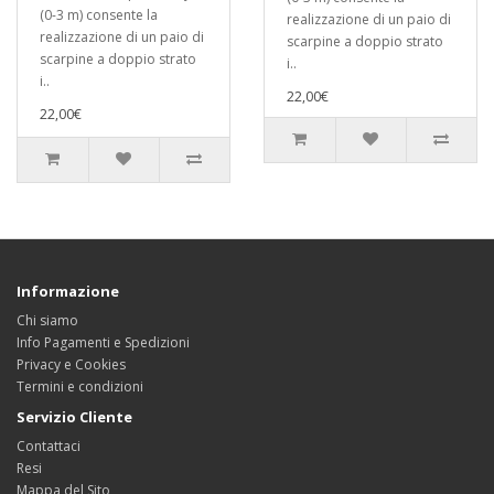
(0-3 m) consente la
realizzazione di un paio di
realizzazione di un paio di
scarpine a doppio strato
scarpine a doppio strato
i..
i..
22,00€
22,00€
Informazione
Chi siamo
Info Pagamenti e Spedizioni
Privacy e Cookies
Termini e condizioni
Servizio Cliente
Contattaci
Resi
Mappa del Sito