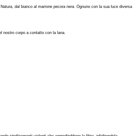
ri Natura, dal bianco al marrone pecora nera. Ognuno con la sua luce diversa
el nostro corpo a contatto con la lana.
ando strofinamenti violenti che aggredirebbero la fibra, infeltrendola..