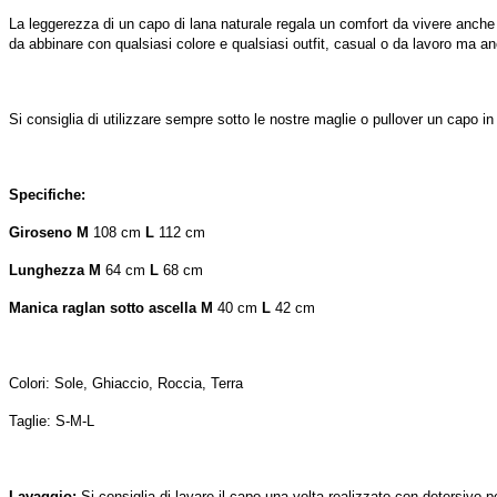
La leggerezza di un capo di lana naturale regala un comfort da vivere anche 
da abbinare con qualsiasi colore e qualsiasi outfit, casual o da lavoro ma 
Si consiglia di utilizzare sempre sotto le nostre maglie o pullover un capo in 
Specifiche:
Giroseno M
108 cm
L
112 cm
Lunghezza M
64 cm
L
68 cm
Manica raglan sotto ascella M
40 cm
L
42 cm
Colori: Sole, Ghiaccio, Roccia, Terra
Taglie: S-M-L
Lavaggio:
Si consiglia di lavare il capo una volta realizzato con detersivo p