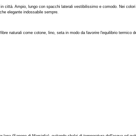
in città. Ampio, lungo con spacchi laterali vestibilissimo e comodo. Nei colo
anche elegante indossabile sempre.
fibre naturali come cotone, lino, seta in modo da favorire l'equilibrio termico d
er lana (Sapone di Marsiglia), evitando sbalzi di temperatura dell'acqua ed evit