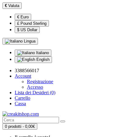
€
Valuta
€ Euro
£ Pound Sterling
$ US Dollar
Lingua
Italiano
English
3388566017
Account
Registrazione
Accesso
Lista dei Desideri (0)
Carrello
Cassa
0 prodotti - 0,00€