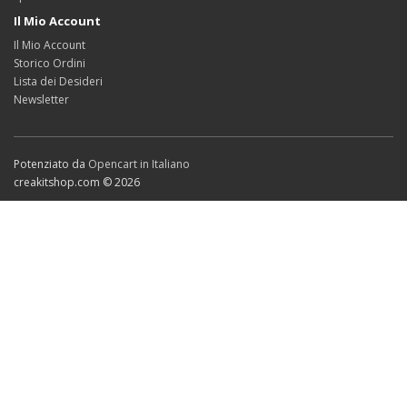
Il Mio Account
Il Mio Account
Storico Ordini
Lista dei Desideri
Newsletter
Potenziato da
Opencart in Italiano
creakitshop.com © 2026