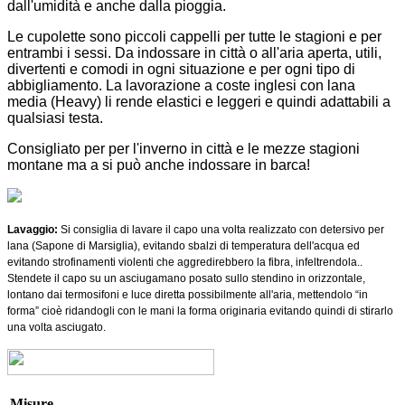
dall'umidità e anche dalla pioggia.
Le cupolette sono piccoli cappelli per tutte le stagioni e per
entrambi i sessi. Da indossare in città o all'aria aperta, utili,
divertenti e comodi in ogni situazione e per ogni tipo di
abbigliamento. La lavorazione a coste inglesi con lana
media (Heavy) li rende elastici e leggeri e quindi adattabili a
qualsiasi testa.
Consigliato per per l'inverno in città e le mezze stagioni
montane ma a si può anche indossare in barca!
Lavaggio:
Si consiglia di lavare il capo una volta realizzato con detersivo per
lana (Sapone di Marsiglia), evitando sbalzi di temperatura dell'acqua ed
evitando strofinamenti violenti che aggredirebbero la fibra, infeltrendola..
Stendete il capo su un asciugamano posato sullo stendino in orizzontale,
lontano dai termosifoni e luce diretta possibilmente all'aria, mettendolo “in
forma” cioè ridandogli con le mani la forma originaria evitando quindi di stirarlo
una volta asciugato.
Misure