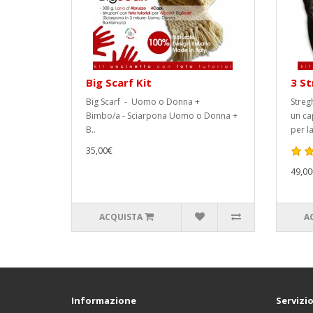
Big Scarf Kit
3 St
Big Scarf - Uomo o Donna +
Streg
Bimbo/a - Sciarpona Uomo o Donna +
un ca
B..
per la
35,00€
49,00
ACQUISTA
A
Informazione
Servizio