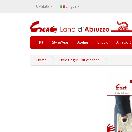
€
Valuta
Lingua
Kit
StyleWear
Atelier
Bijoux
Arredo C
Home
Hole Bag M - kit crochet