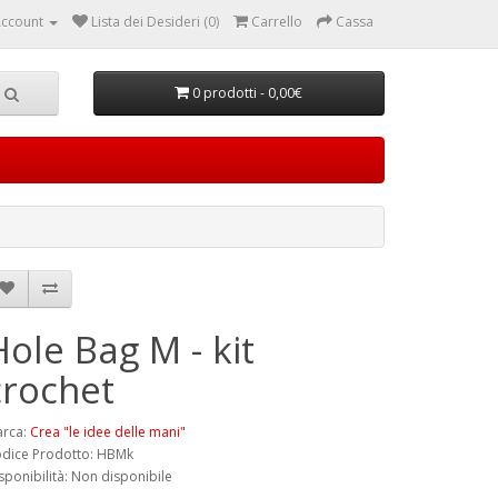
ccount
Lista dei Desideri (0)
Carrello
Cassa
0 prodotti - 0,00€
Hole Bag M - kit
crochet
rca:
Crea "le idee delle mani"
dice Prodotto: HBMk
sponibilità: Non disponibile