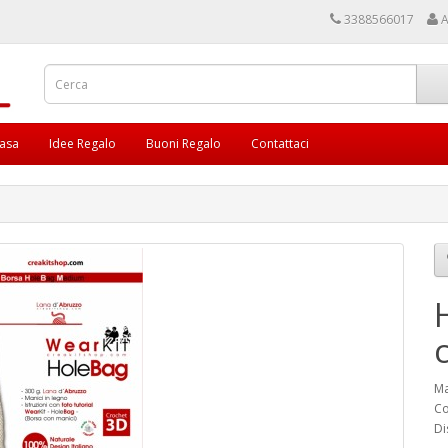
3388566017
A
asa
Idee Regalo
Buoni Regalo
Contattaci
Ma
Co
Di