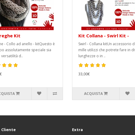
reghe Kit
Kit Collana - Swirl Kit -
he - Collo ad anello - kitQuesto è
Swirl - Collana kitUn accessorio d
po assolutamente speciale sia
mille utilizzi che potrete fare in d
 versatilità d..
lunghezze o in ..
€
33,00€
CQUISTA
ACQUISTA
 Cliente
Extra