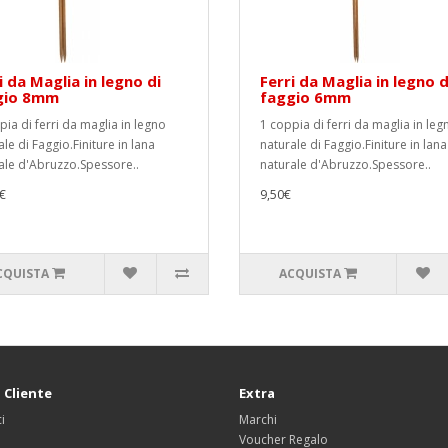
i da Maglia in legno di
Ferri da Maglia in legno d
gio 8mm
faggio 6mm
pia di ferri da maglia in legno
1 coppia di ferri da maglia in leg
le di Faggio.Finiture in lana
naturale di Faggio.Finiture in lana
ale d'Abruzzo.Spessore..
naturale d'Abruzzo.Spessore..
€
9,50€
CQUISTA
ACQUISTA
 Cliente
Extra
i
Marchi
Voucher Regalo