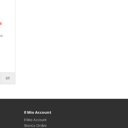
i
no
Il Mio Account
Il Mio Account
Storico Ordini