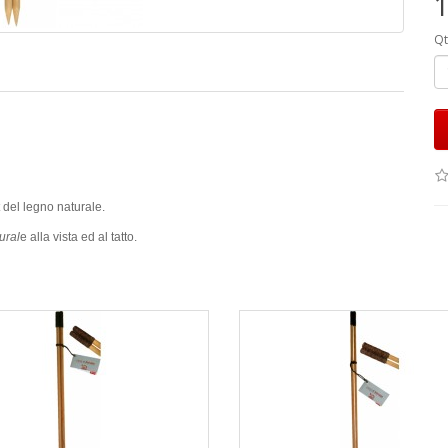
1
Qt
t del legno naturale.
ural
e alla vista ed al tatto.