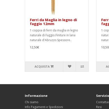
Ferri da Maglia in legno di
Ferr
faggio 12mm
fag
1 coppia di ferri da maglia in legno
1 cop
naturale di Faggio.Finiture in lana
natura
naturale d'Abruzzo.Spessore..
natur
12,50€
10,50
ACQUISTA
A
Informazione
Servizio
Chi siamo
Contattac
Info Pagamenti e Spedizioni
Resi