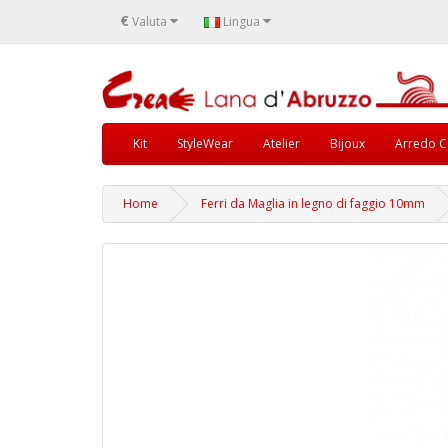
€
Valuta
Lingua
Kit
StyleWear
Atelier
Bijoux
Arredo C
Home
Ferri da Maglia in legno di faggio 10mm