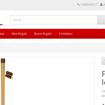
3388566017
A
asa
Idee Regalo
Buoni Regalo
Contattaci
Co
Di