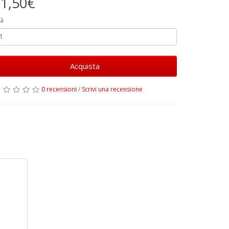
1,50€
à
Acquista
0 recensioni
/
Scrivi una recensione