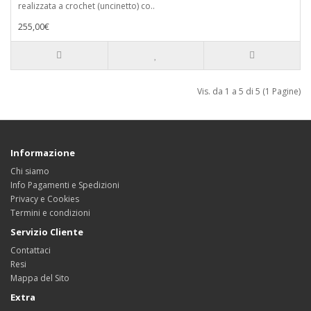
realizzata a crochet (uncinetto) co..
255,00€
Vis. da 1 a 5 di 5 (1 Pagine)
Informazione
Chi siamo
Info Pagamenti e Spedizioni
Privacy e Cookies
Termini e condizioni
Servizio Cliente
Contattaci
Resi
Mappa del Sito
Extra