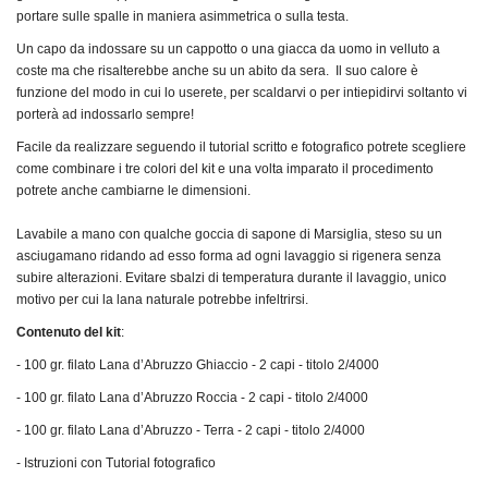
portare sulle spalle in maniera asimmetrica o sulla testa.
Un capo da indossare su un cappotto o una giacca da uomo in velluto a
coste ma che
risalterebbe
anche su un abito da sera. Il suo calore è
funzione del modo in cui lo userete, per scaldarvi o per intiepidirvi soltanto vi
porterà ad indossarlo sempre!
Facile da realizzare seguendo il tutorial scritto e fotografico potrete scegliere
come combinare i tre colori del kit e una volta imparato il procedimento
potrete anche cambiarne le dimensioni.
Lavabile a mano con qualche goccia di sapone di Marsiglia, steso su un
asciugamano ridando ad esso forma ad ogni lavaggio si rigenera senza
subire alterazioni. Evitare sbalzi di temperatura durante il lavaggio, unico
motivo per cui la lana naturale potrebbe infeltrirsi.
Contenuto del kit
:
- 100 gr. filato Lana d’Abruzzo
Ghiaccio - 2 capi - titolo 2/4000
- 100 gr. filato
Lana d’Abruzzo
Roccia
- 2 capi - titolo 2/4000
- 100 gr. filato
Lana d’Abruzzo
-
Terra
- 2 capi - titolo 2/4000
- Istruzioni con Tutorial fotografico