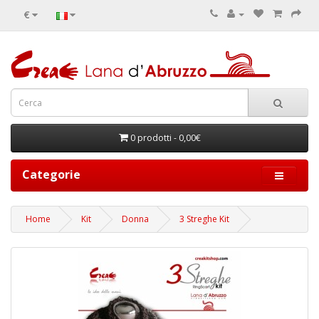
€
0 prodotti - 0,00€
Categorie
Home
Kit
Donna
3 Streghe Kit