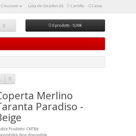
Account
Lista dei Desideri (0)
Carrello
Cassa
0 prodotti - 0,00€
Coperta Merlino
Taranta Paradiso -
Beige
dice Prodotto: CMTBe
sponibilità: Non disponibile