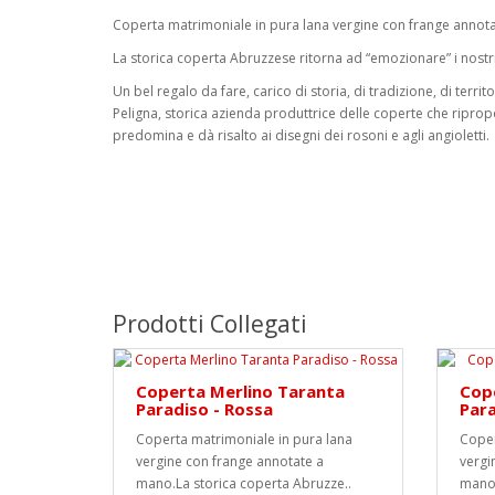
Coperta matrimoniale in pura lana vergine con frange annot
La storica coperta Abruzzese ritorna ad “emozionare” i nostri
Un bel regalo da fare, carico di storia, di tradizione, di terri
Peligna, storica azienda produttrice delle coperte che ripropo
predomina e dà risalto ai disegni dei rosoni e agli angioletti.
Prodotti Collegati
Coperta Merlino Taranta
Cop
Paradiso - Rossa
Para
Coperta matrimoniale in pura lana
Coper
vergine con frange annotate a
vergi
mano.La storica coperta Abruzze..
mano.