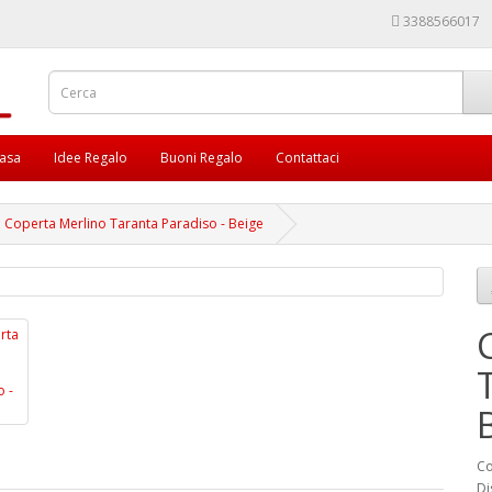
3388566017
asa
Idee Regalo
Buoni Regalo
Contattaci
Coperta Merlino Taranta Paradiso - Beige
Co
Di