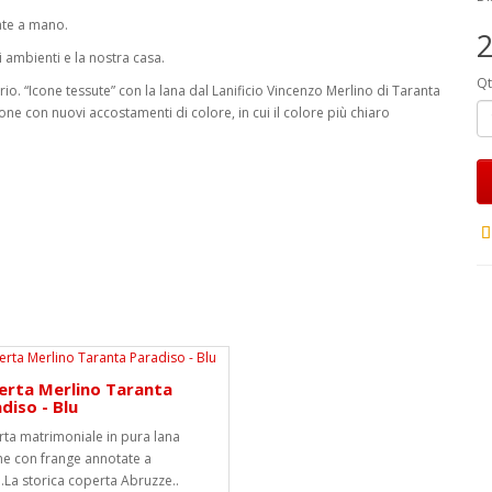
ate a mano.
2
 ambienti e la nostra casa.
Qt
torio. “Icone tessute” con la lana dal Lanificio Vincenzo Merlino di Taranta
ne con nuovi accostamenti di colore, in cui il colore più chiaro
erta Merlino Taranta
diso - Blu
ta matrimoniale in pura lana
ne con frange annotate a
La storica coperta Abruzze..