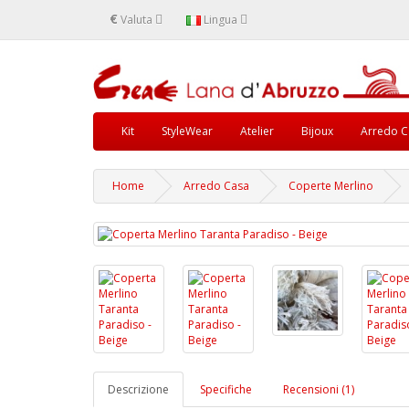
€
Valuta
Lingua
Kit
StyleWear
Atelier
Bijoux
Arredo C
Home
Arredo Casa
Coperte Merlino
Descrizione
Specifiche
Recensioni (1)